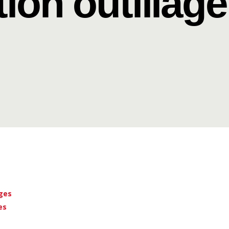
ation outillage
sges
es