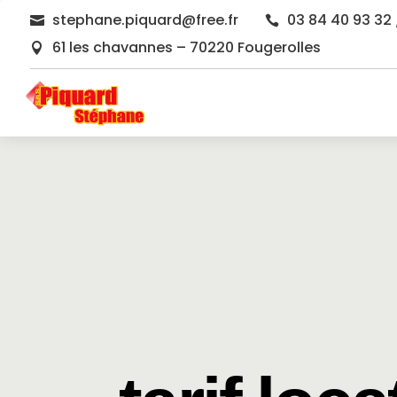
stephane.piquard@free.fr
03 84 40 93 32 


61 les chavannes – 70220 Fougerolles
