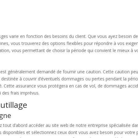
Vosges varie en fonction des besoins du client. Que vous ayez besoin d
nes, vous trouverez des options flexibles pour répondre à vos exigenc
tion, vous permettant de choisir la période qui convient le mieux à vo
il est généralement demandé de fournir une caution. Cette caution peut v
est destinée à couvrir d’éventuels dommages ou pertes pendant la pério
oué. Cette assurance vous protégera en cas de vol, de dommages acci
i des frais imprévus.
utillage
igne
z tout d’abord accéder au site web de notre entreprise spécialisée dan
ils disponibles et sélectionnez ceux dont vous avez besoin pour votre p