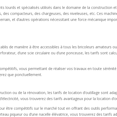
s lourds et spécialisés utilisés dans le domaine de la construction et
es, des compacteurs, des chargeuses, des niveleuses, etc. Ces machin
terrain, et d’autres opérations nécessitant une force mécanique imp
 établis de manière à être accessibles à tous les bricoleurs amateurs o
forateur, d’une scie circulaire ou d’une ponceuse, les tarifs sont calc
t compétitifs, vous permettant de réaliser vos travaux en toute sérénit
iserez que ponctuellement.
uction ou de la rénovation, les tarifs de location d’outillage sont ad
lectricité, vous trouverez des tarifs avantageux pour la location d’ou
our être compétitifs sur le marché tout en offrant des outils performa
eau piqueur ou d’une nacelle élévatrice, vous trouverez des tarifs ad