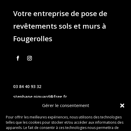
Votre entreprise de pose de
revêtements sols et murs à
Fougerolles
03 84 40 93 32
stephane.piquard@free.fr
Gérer le consentement
61 les chavannes – 70220 FOUGEROLLES
Pour offrir les meilleures expériences, nous utilisons des technologies
telles que les cookies pour stocker et/ou accéder aux informations des
Contact
appareils. Le fait de consentir à ces technologies nous permettra de