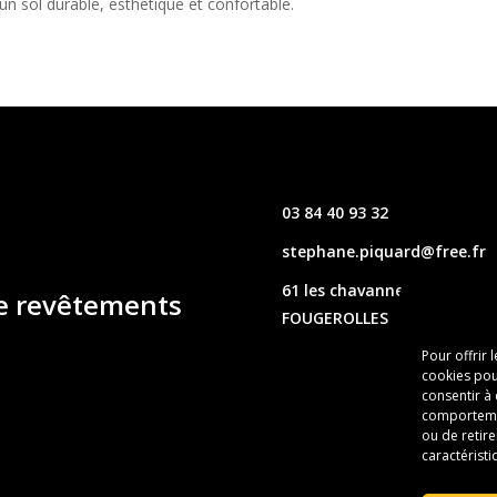
 un sol durable, esthétique et confortable.
03 84 40 93 32
stephane.piquard@free.fr
61 les chavannes – 70220
de revêtements
FOUGEROLLES
Pour offrir 
cookies pou
consentir à
comportement
ou de retire
caractéristi