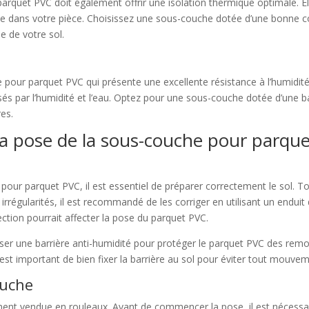
parquet PVC doit également offrir une isolation thermique optimale. El
e dans votre pièce. Choisissez une sous-couche dotée d’une bonne co
ue de votre sol.
 pour parquet PVC qui présente une excellente résistance à l’humidité.
par l’humidité et l’eau. Optez pour une sous-couche dotée d’une bar
res.
 la pose de la sous-couche pour parqu
r parquet PVC, il est essentiel de préparer correctement le sol. Tout
es irrégularités, il est recommandé de les corriger en utilisant un endu
fection pourrait affecter la pose du parquet PVC.
 poser une barrière anti-humidité pour protéger le parquet PVC des rem
l est important de bien fixer la barrière au sol pour éviter tout mouve
ouche
nt vendue en rouleaux. Avant de commencer la pose, il est nécessair