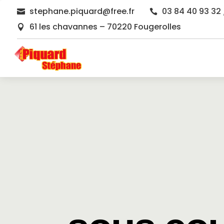
stephane.piquard@free.fr
03 84 40 93 32 


61 les chavannes – 70220 Fougerolles
