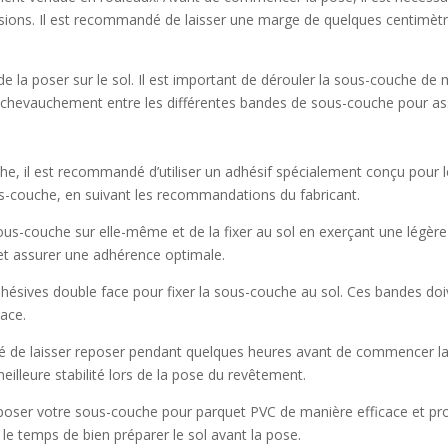
ions. Il est recommandé de laisser une marge de quelques centimètre
e la poser sur le sol. Il est important de dérouler la sous-couche de 
éger chevauchement entre les différentes bandes de sous-couche pour as
he, il est recommandé d’utiliser un adhésif spécialement conçu pour
sous-couche, en suivant les recommandations du fabricant.
a sous-couche sur elle-même et de la fixer au sol en exerçant une légère
r et assurer une adhérence optimale.
adhésives double face pour fixer la sous-couche au sol. Ces bandes doi
cace.
dé de laisser reposer pendant quelques heures avant de commencer la
illeure stabilité lors de la pose du revêtement.
 poser votre sous-couche pour parquet PVC de manière efficace et prof
le temps de bien préparer le sol avant la pose.