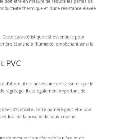
le doit être en mesure de réduire les pertes de
nductivité thermique et d’une résistance élevée
 Cette caractéristique est essentielle pour
rière étanche à l’humidité, empêchant ainsi la
et PVC
 d’abord, il est nécessaire de s’assurer que le
it de ragréage. Il est également important de
ontées d’humidité. Cette barrière peut être une
ment lors de la pose de la sous-couche.
e de mesurer la surface de la pièce et de