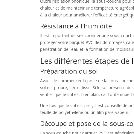
Outre l’isolation phonique, la sous-couche pour 
chaleur et de maintenir une température agréabl
à la chaleur pour améliorer l’efficacité énergétiq
Résistance à l’humidité
Il est important de sélectionner une sous-couche
protéger votre parquet PVC des dommages causés 
pénétration de l’eau et la formation de moisissu
Les différentes étapes de
Préparation du sol
Avant de commencer la pose de la sous-couche pou
sol est propre, sec et lisse. Si le sol présente d
vérifier que le sol est bien plan, car toute imper
Une fois que le sol est prêt, il est conseillé de
feuille de polyéthylène ou un film pare-vapeur. I
Découpe et pose de la sous-c
La sous-couche pour parquet PVC est généraleme