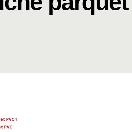
che parquet
et PVC ?
et PVC