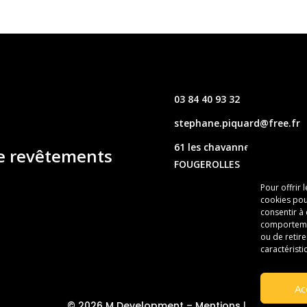
03 84 40 93 32
stephane.piquard@free.fr
61 les chavannes – 70220
de revêtements
FOUGEROLLES
Pour offrir 
cookies pou
consentir à
comportement
ou de retire
caractéristi
Ac
© 2026 M Development
–
Mentions légales
– Tou