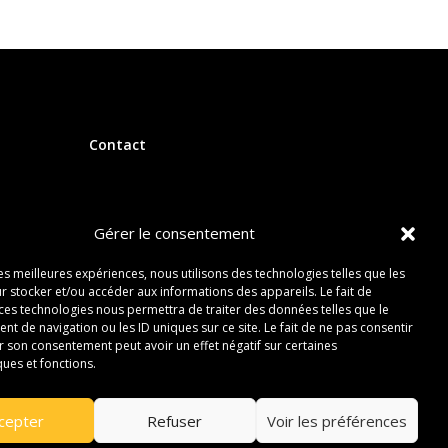
Contact
Gérer le consentement
les meilleures expériences, nous utilisons des technologies telles que les
r stocker et/ou accéder aux informations des appareils. Le fait de
 ces technologies nous permettra de traiter des données telles que le
 de navigation ou les ID uniques sur ce site. Le fait de ne pas consentir
r son consentement peut avoir un effet négatif sur certaines
ques et fonctions.
cepter
Refuser
Voir les préférences
s droits réservés –
Blogs