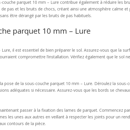
us-couche parquet 10 mm – Lure contribue également à réduire les brui
 de pas et les bruits de chocs, créant ainsi une atmosphère calme et p
 sans être dérangé par les bruits de pas habituels.
ouche parquet 10 mm – Lure
re, il est essentiel de bien préparer le sol. Assurez-vous que la surf
pourraient compromettre l’installation. Vérifiez également que le sol 
 la pose de la sous-couche parquet 10 mm – Lure. Déroulez la sous-cou
nsions adéquates si nécessaire. Assurez-vous que les bords se chevau
t
aintenant passer à la fixation des lames de parquet. Commencez par 
mes les unes aux autres en veillant à respecter les joints pour un rendu
aux contours de la pièce.