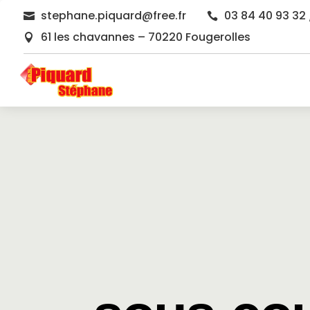
stephane.piquard@free.fr
03 84 40 93 32 


61 les chavannes – 70220 Fougerolles
