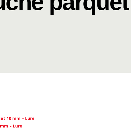
uche parquet
uet 10 mm – Lure
 mm – Lure