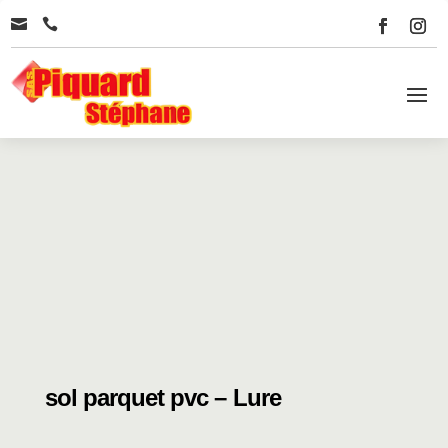


sol parquet pvc – Lure