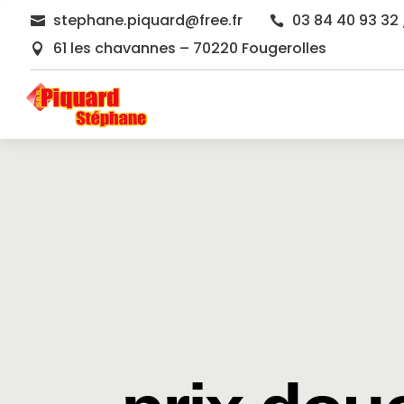
stephane.piquard@free.fr
03 84 40 93 32 


61 les chavannes – 70220 Fougerolles
