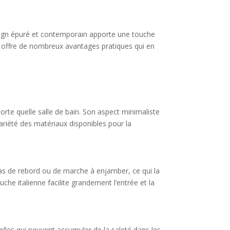
sign épuré et contemporain apporte une touche
ne offre de nombreux avantages pratiques qui en
rte quelle salle de bain. Son aspect minimaliste
variété des matériaux disponibles pour la
pas de rebord ou de marche à enjamber, ce qui la
che italienne facilite grandement l’entrée et la
elles qui peuvent accumuler de la saleté dans les