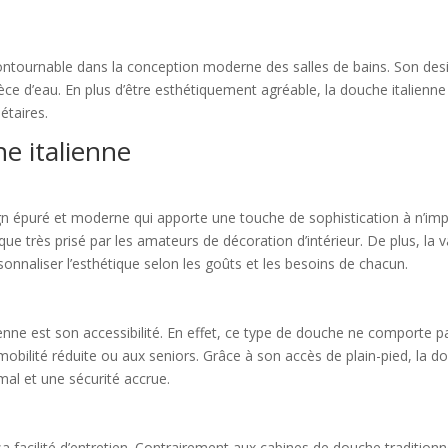
ontournable dans la conception moderne des salles de bains. Son de
pièce d’eau. En plus d’être esthétiquement agréable, la douche italien
étaires.
e italienne
n épuré et moderne qui apporte une touche de sophistication à n’impo
ue très prisé par les amateurs de décoration d’intérieur. De plus, la 
onnaliser l’esthétique selon les goûts et les besoins de chacun.
ienne est son accessibilité. En effet, ce type de douche ne comporte 
bilité réduite ou aux seniors. Grâce à son accès de plain-pied, la dou
imal et une sécurité accrue.
a facilité d’entretien. Contrairement aux cabines de douche traditionn