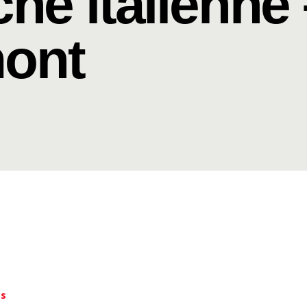
he italienne
ont
es