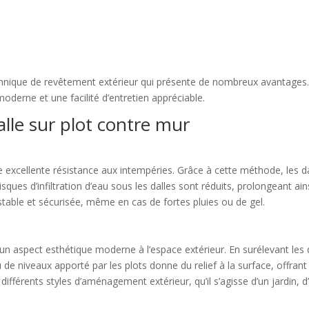
chnique de revêtement extérieur qui présente de nombreux avantages.
oderne et une facilité d’entretien appréciable.
lle sur plot contre mur
e excellente résistance aux intempéries. Grâce à cette méthode, les d
isques d’infiltration d’eau sous les dalles sont réduits, prolongeant ainsi
stable et sécurisée, même en cas de fortes pluies ou de gel.
un aspect esthétique moderne à l’espace extérieur. En surélevant les d
u de niveaux apporté par les plots donne du relief à la surface, offran
fférents styles d’aménagement extérieur, qu’il s’agisse d’un jardin, d’