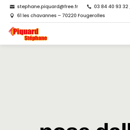
stephane.piquard@free.fr
03 84 40 93 32 


61 les chavannes – 70220 Fougerolles
