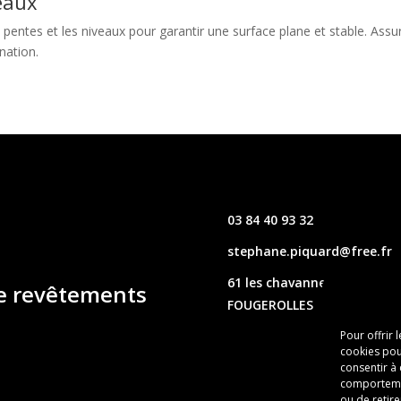
eaux
es pentes et les niveaux pour garantir une surface plane et stable. As
gnation.
03 84 40 93 32
stephane.piquard@free.fr
61 les chavannes – 70220
de revêtements
FOUGEROLLES
Pour offrir 
cookies pou
consentir à
comportement
ou de retire