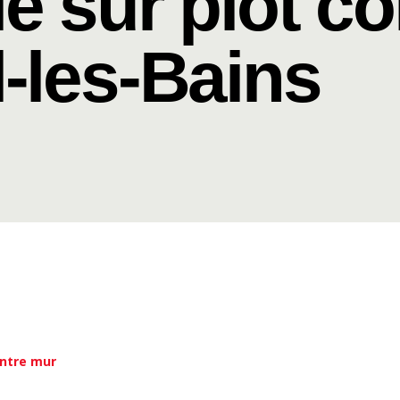
le sur plot c
l-les-Bains
ontre mur