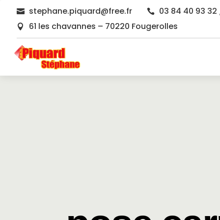
stephane.piquard@free.fr
03 84 40 93 32 


61 les chavannes – 70220 Fougerolles
