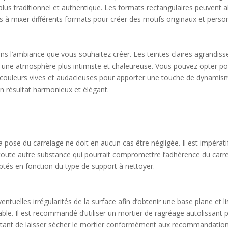
plus traditionnel et authentique. Les formats rectangulaires peuvent a
as à mixer différents formats pour créer des motifs originaux et perso
ans l’ambiance que vous souhaitez créer. Les teintes claires agrandiss
nt une atmosphère plus intimiste et chaleureuse. Vous pouvez opter po
es couleurs vives et audacieuses pour apporter une touche de dynami
un résultat harmonieux et élégant.
 pose du carrelage ne doit en aucun cas être négligée. Il est impérati
oute autre substance qui pourrait compromettre l’adhérence du carrela
ptés en fonction du type de support à nettoyer.
entuelles irrégularités de la surface afin d’obtenir une base plane et l
cable. Il est recommandé d’utiliser un mortier de ragréage autolissant 
portant de laisser sécher le mortier conformément aux recommandation