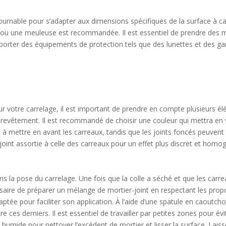
urnable pour s’adapter aux dimensions spécifiques de la surface à car
lette ou une meuleuse est recommandée. Il est essentiel de prendre des
porter des équipements de protection tels que des lunettes et des gan
 pour votre carrelage, il est important de prendre en compte plusieurs é
tre revêtement. Il est recommandé de choisir une couleur qui mettra en
ce à mettre en avant les carreaux, tandis que les joints foncés peuvent
oint assortie à celle des carreaux pour un effet plus discret et homo
ans la pose du carrelage. Une fois que la colle a séché et que les carr
ssaire de préparer un mélange de mortier-joint en respectant les prop
ée pour faciliter son application. À l’aide d’une spatule en caoutchou
 ces derniers. Il est essentiel de travailler par petites zones pour év
e humide pour nettoyer l’excédent de mortier et lisser la surface. Laiss