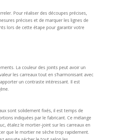
reler. Pour réaliser des découpes précises,
 mesures précises et de marquer les lignes de
ts lors de cette étape pour garantir votre
léments. La couleur des joints peut avoir un
 valeur les carreaux tout en s’harmonisant avec
 apporter un contraste intéressant. Il est
gène.
eaux sont solidement fixés, il est temps de
ortions indiquées par le fabricant. Ce mélange
c, étalez le mortier-joint sur les carreaux en
iter que le mortier ne sèche trop rapidement.
ez ensuite sécher le tout selon les