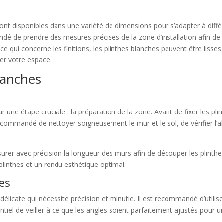
sont disponibles dans une variété de dimensions pour s’adapter à diff
é de prendre des mesures précises de la zone d’installation afin de ch
 qui concerne les finitions, les plinthes blanches peuvent être lisses
ser votre espace.
blanches
une étape cruciale : la préparation de la zone. Avant de fixer les plint
t recommandé de nettoyer soigneusement le mur et le sol, de vérifier l
esurer avec précision la longueur des murs afin de découper les plint
plinthes et un rendu esthétique optimal.
hes
licate qui nécessite précision et minutie. Il est recommandé d’utiliser
entiel de veiller à ce que les angles soient parfaitement ajustés pour 