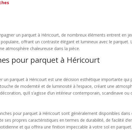
nches
compagner un parquet à Héricourt, de nombreux éléments entrent en jeu
opulaire, offrant un contraste élégant et lumineux avec le parquet. Le
 une atmosphère chaleureuse dans la pièce.
ches pour parquet à Héricourt
r un parquet à Héricourt est une décision esthétique importante qui 
e touche de modernité et de luminosité à l’espace, créant une atmosp
décoration, qu’il s’agisse d’un intérieur contemporain, scandinave ou 
lanches pour parquet à Héricourt sont généralement disponibles dans di
es propres caractéristiques en termes de durabilité, de facilité d’entr
uotidienne et qui offrira une finition impeccable à votre sol en parquet