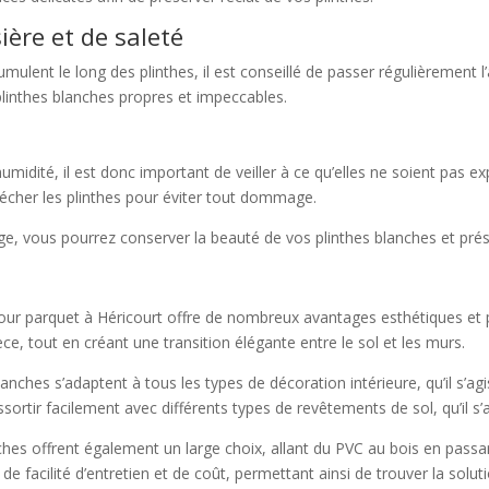
ière et de saleté
umulent le long des plinthes, il est conseillé de passer régulièrement 
linthes blanches propres et impeccables.
humidité, il est donc important de veiller à ce qu’elles ne soient pas 
sécher les plinthes pour éviter tout dommage.
ge, vous pourrez conserver la beauté de vos plinthes blanches et prése
s pour parquet à Héricourt offre de nombreux avantages esthétiques et
ce, tout en créant une transition élégante entre le sol et les murs.
lanches s’adaptent à tous les types de décoration intérieure, qu’il s’a
ortir facilement avec différents types de revêtements de sol, qu’il s’a
nches offrent également un large choix, allant du PVC au bois en pas
 de facilité d’entretien et de coût, permettant ainsi de trouver la sol