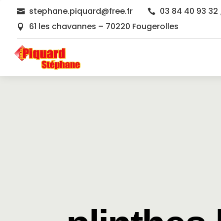
stephane.piquard@free.fr
03 84 40 93 32 


61 les chavannes – 70220 Fougerolles
