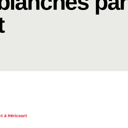
 blanches par
t
et à Héricourt