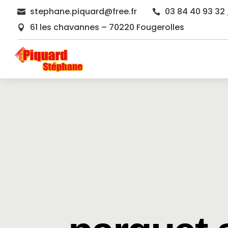
stephane.piquard@free.fr
03 84 40 93 32 


61 les chavannes – 70220 Fougerolles
