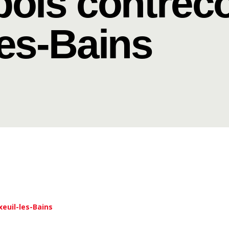
bois contreco
les-Bains
xeuil-les-Bains