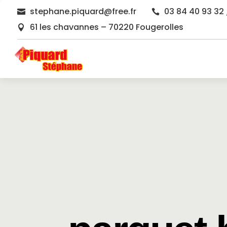
stephane.piquard@free.fr
03 84 40 93 32 


61 les chavannes – 70220 Fougerolles
