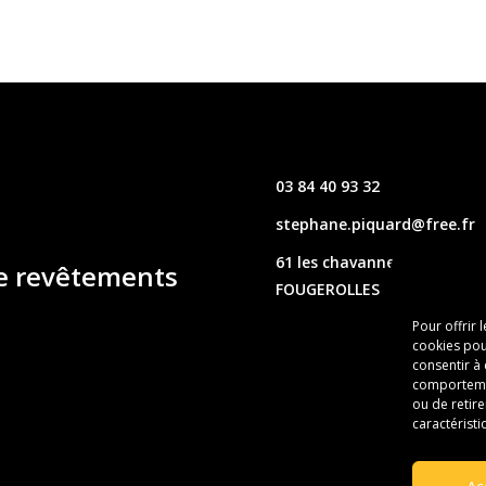
03 84 40 93 32
stephane.piquard@free.fr
61 les chavannes – 70220
de revêtements
FOUGEROLLES
Pour offrir 
cookies pou
consentir à
comportement
ou de retire
caractéristi
Ac