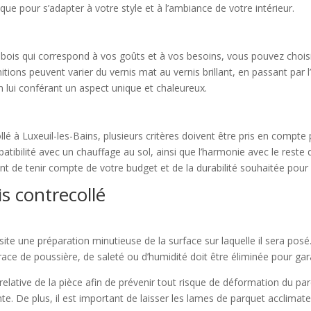
que pour s’adapter à votre style et à l’ambiance de votre intérieur.
bois qui correspond à vos goûts et à vos besoins, vous pouvez choisir
tions peuvent varier du vernis mat au vernis brillant, en passant par l’
n lui conférant un aspect unique et chaleureux.
lé à Luxeuil-les-Bains, plusieurs critères doivent être pris en compte 
compatibilité avec un chauffage au sol, ainsi que l’harmonie avec le res
nt de tenir compte de votre budget et de la durabilité souhaitée pour f
is contrecollé
site une préparation minutieuse de la surface sur laquelle il sera posé.
trace de poussière, de saleté ou d’humidité doit être éliminée pour ga
 relative de la pièce afin de prévenir tout risque de déformation du pa
nte. De plus, il est important de laisser les lames de parquet acclima