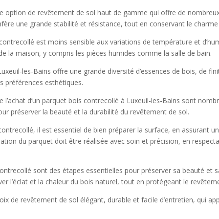
une option de revêtement de sol haut de gamme qui offre de nombreux
ère une grande stabilité et résistance, tout en conservant le charme e
 contrecollé est moins sensible aux variations de température et d’hum
 de la maison, y compris les pièces humides comme la salle de bain.
Luxeuil-les-Bains offre une grande diversité d’essences de bois, de fini
es préférences esthétiques.
 l’achat d’un parquet bois contrecollé à Luxeuil-les-Bains sont nombreu
pour préserver la beauté et la durabilité du revêtement de sol.
contrecollé, il est essentiel de bien préparer la surface, en assurant u
allation du parquet doit être réalisée avec soin et précision, en resp
s contrecollé sont des étapes essentielles pour préserver sa beauté et sa
r l’éclat et la chaleur du bois naturel, tout en protégeant le revêtem
ix de revêtement de sol élégant, durable et facile d’entretien, qui ap