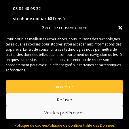
03 84 40 93 32
stephane.piquard@free.fr
Gérer le consentement
61 les chavannes – 70220 FOUGEROLLES
Pour offrir les meilleures expériences, nous utilisons des technologies
telles que les cookies pour stocker et/ou accéder aux informations des
Contact
appareils. Le fait de consentir à ces technologies nous permettra de
traiter des données telles que le comportement de navigation ou les ID
uniques sur ce site. Le fait de ne pas consentir ou de retirer son
consentement peut avoir un effet négatif sur certaines caractéristiques
et fonctions.
Accepter
Refuser
Voir les préférences
© 2026 M Development
–
Mentions légales
–
Tous droits réservés –
Blogs
Politique de cookies
Politique de Confidentialite des Donnees