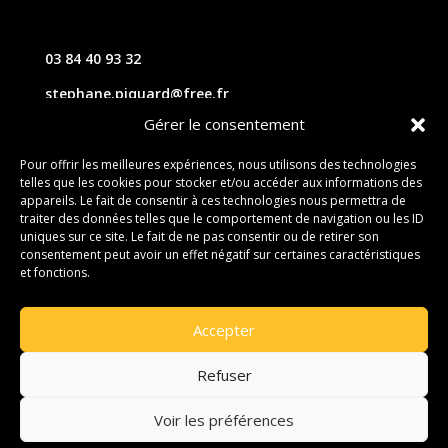
03 84 40 93 32
stephane.piquard@free.fr
Gérer le consentement
61 les chavannes – 70220 FOUGEROLLES
Pour offrir les meilleures expériences, nous utilisons des technologies
telles que les cookies pour stocker et/ou accéder aux informations des
Contact
appareils. Le fait de consentir à ces technologies nous permettra de
traiter des données telles que le comportement de navigation ou les ID
uniques sur ce site. Le fait de ne pas consentir ou de retirer son
consentement peut avoir un effet négatif sur certaines caractéristiques
et fonctions.
Accepter
Refuser
Voir les préférences
© 2026 M Development
–
Mentions légales
–
Tous droits réservés –
Blogs