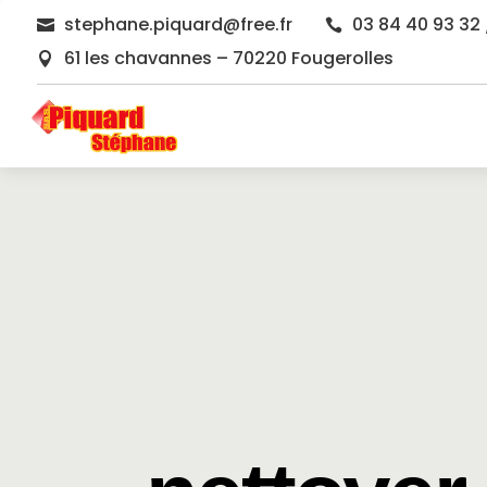
stephane.piquard@free.fr
03 84 40 93 32 


61 les chavannes – 70220 Fougerolles
