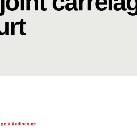
joint carrela
urt
lage à Audincourt