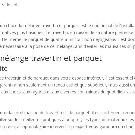
ts de sol.
 choix du mélange travertin et parquet est le coût initial de l’install
natives plus basiques. Le travertin, en raison de sa nature pierreuse
t. De même, le parquet de qualité a un coût non négligeable. Il est d
e nécessaire à la pose de ce mélange, afin d’éviter les mauvaises surp
 mélange travertin et parquet
ité
travertin et de parquet dans votre espace intérieur, il est essentiel d
arantira non seulement un rendu esthétique supérieur, mais aussi une
e aux chocs, aux rayures et aux diverses contraintes du quotidien, a
l
nter la combinaison de travertin et de parquet, il est fortement rec
ler sur les meilleures pratiques à adopter, les types de matériaux les
 un résultat optimal. Faire intervenir un expert vous garantira un cha