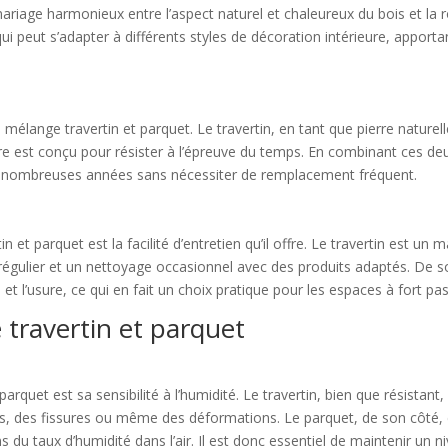
ariage harmonieux entre l’aspect naturel et chaleureux du bois et la r
i peut s’adapter à différents styles de décoration intérieure, apportan
u mélange travertin et parquet. Le travertin, en tant que pierre naturel
eure est conçu pour résister à l’épreuve du temps. En combinant ces d
de nombreuses années sans nécessiter de remplacement fréquent.
 et parquet est la facilité d’entretien qu’il offre. Le travertin est un 
régulier et un nettoyage occasionnel avec des produits adaptés. De s
 et l’usure, ce qui en fait un choix pratique pour les espaces à fort pa
travertin et parquet
quet est sa sensibilité à l’humidité. Le travertin, bien que résistant, 
s, des fissures ou même des déformations. Le parquet, de son côté, 
ns du taux d’humidité dans l’air. Il est donc essentiel de maintenir un