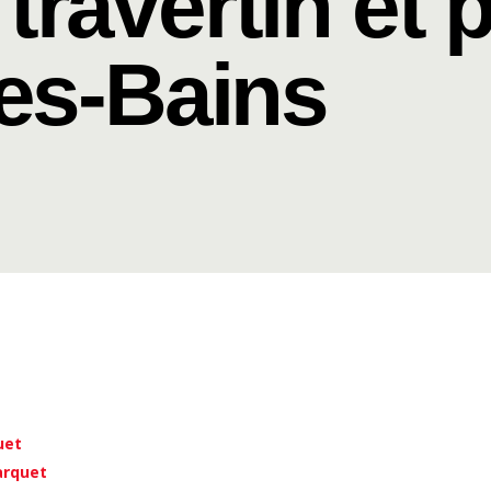
travertin et 
les-Bains
uet
arquet