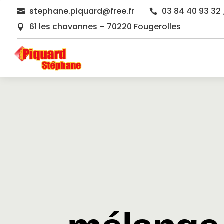
stephane.piquard@free.fr
03 84 40 93 32 


61 les chavannes – 70220 Fougerolles
