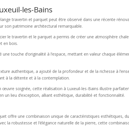
uxeuil-les-Bains
mélange travertin et parquet peut être observé dans une récente rénov
 son patrimoine architectural remarquable.
cier le travertin et le parquet a permis de créer une atmosphère chaleu
t en bois.
une touche d’originalité à l’espace, mettant en valeur chaque élémen
exture authentique, a ajouté de la profondeur et de la richesse à l’en
ant à la détente et à la contemplation.
 œuvre soignée, cette réalisation à Luxeuil-les-Bains illustre parfa
un lieu d’exception, alliant esthétique, durabilité et fonctionnalité.
quet offre une combinaison unique de caractéristiques esthétiques, dur
avec la robustesse et l’élégance naturelle de la pierre, cette combinai