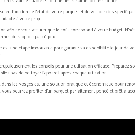
n travail de qualité et obtenir des résultats professionnels.
use en fonction de l’état de votre parquet et de vos besoins spécifiqu
s adapté à votre projet.
cation afin de vous assurer que le coût correspond à votre budget. N’
ermes de rapport qualité-prix.
 est une étape importante pour garantir sa disponibilité le jour de vot
s.
crupuleusement les conseils pour une utilisation efficace. Préparez 
ubliez pas de nettoyer l’appareil après chaque utilisation.
dans les Vosges est une solution pratique et économique pour rénover
, vous pourrez profiter d’un parquet parfaitement poncé et prêt à accuei