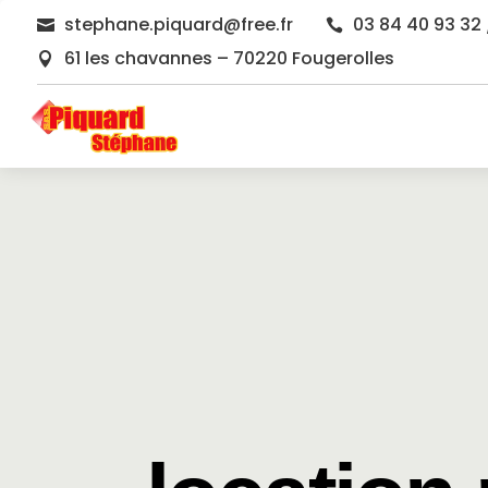
stephane.piquard@free.fr
03 84 40 93 32 


61 les chavannes – 70220 Fougerolles
