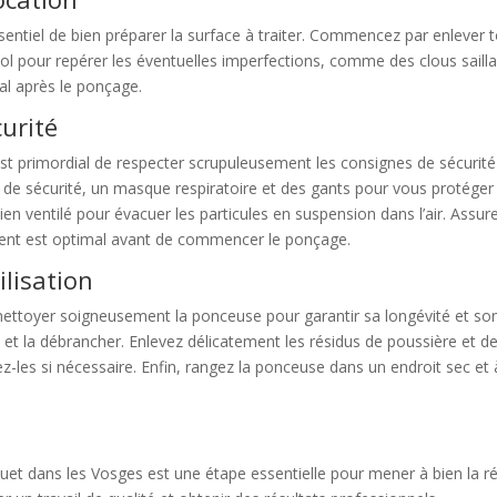
entiel de bien préparer la surface à traiter. Commencez par enlever to
sol pour repérer les éventuelles imperfections, comme des clous saill
mal après le ponçage.
curité
l est primordial de respecter scrupuleusement les consignes de sécurité
 de sécurité, un masque respiratoire et des gants pour vous protéger
 bien ventilé pour évacuer les particules en suspension dans l’air. As
ent est optimal avant de commencer le ponçage.
ilisation
de nettoyer soigneusement la ponceuse pour garantir sa longévité et 
et la débrancher. Enlevez délicatement les résidus de poussière et de
cez-les si nécessaire. Enfin, rangez la ponceuse dans un endroit sec et à
uet dans les Vosges est une étape essentielle pour mener à bien la rén