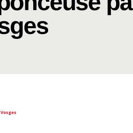
 ponceuse pa
osges
s Vosges