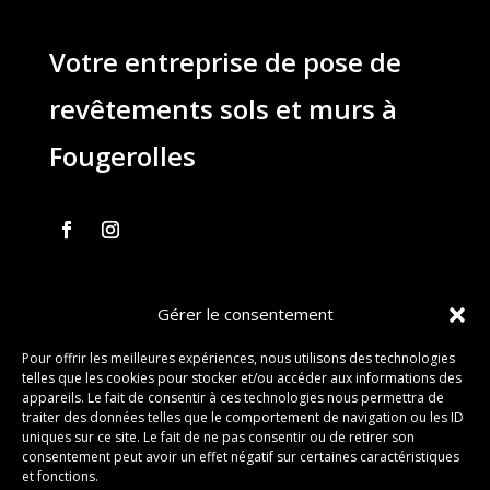
Votre entreprise de pose de
revêtements sols et murs à
Fougerolles
Gérer le consentement
03 84 40 93 32
Pour offrir les meilleures expériences, nous utilisons des technologies
stephane.piquard@free.fr
telles que les cookies pour stocker et/ou accéder aux informations des
appareils. Le fait de consentir à ces technologies nous permettra de
61 les chavannes – 70220 FOUGEROLLES
traiter des données telles que le comportement de navigation ou les ID
uniques sur ce site. Le fait de ne pas consentir ou de retirer son
consentement peut avoir un effet négatif sur certaines caractéristiques
et fonctions.
Contact