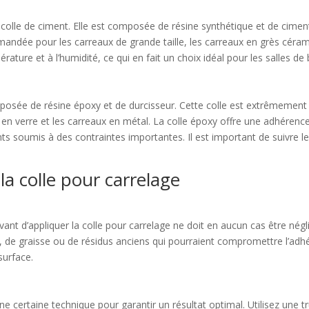
a colle de ciment. Elle est composée de résine synthétique et de cimen
mmandée pour les carreaux de grande taille, les carreaux en grès cérame 
ature et à l’humidité, ce qui en fait un choix idéal pour les salles de b
sée de résine époxy et de durcisseur. Cette colle est extrêmement ré
ux en verre et les carreaux en métal. La colle époxy offre une adhéren
s soumis à des contraintes importantes. Il est important de suivre les
 la colle pour carrelage
avant d’appliquer la colle pour carrelage ne doit en aucun cas être nég
 de graisse ou de résidus anciens qui pourraient compromettre l’adhére
surface.
une certaine technique pour garantir un résultat optimal. Utilisez une t