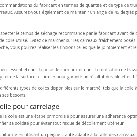
recommandations du fabricant en termes de quantité et de type de truell
carreaux. Assurez-vous également de maintenir un angle de 45 degrés
 respecter le temps de séchage recommandé par le fabricant avant de p
e colle utilisé. Évitez de marcher sur les carreaux fraîchement posés 
èche, vous pourrez réaliser les finitions telles que le jointoiement et 
ment essentiel dans la pose de carreaux et dans la réalisation de travau
e et de la surface à carreler pour garantir un résultat durable et esth
ifférents types de colles disponibles sur le marché, tels que la colle à
 à ses besoins.
colle pour carrelage
de la colle est une étape primordiale pour assurer une adhérence optima
ifier sa solidité pour éviter tout risque de décollement ultérieur.
 uniforme en utilisant un peigne cranté adapté à la taille des carreaux