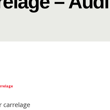
rrelage – Aud
arrelage
r carrelage