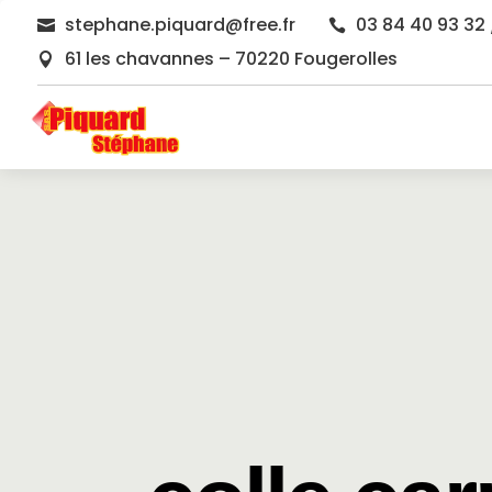
stephane.piquard@free.fr
03 84 40 93 32 


61 les chavannes – 70220 Fougerolles
