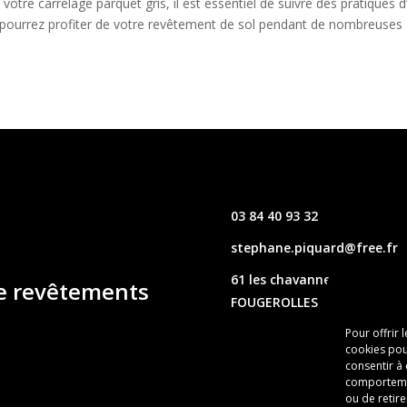
 votre carrelage parquet gris, il est essentiel de suivre des pratiques 
 pourrez profiter de votre revêtement de sol pendant de nombreuses 
03 84 40 93 32
stephane.piquard@free.fr
61 les chavannes – 70220
de revêtements
FOUGEROLLES
Pour offrir 
cookies pou
consentir à
comportement
ou de retire