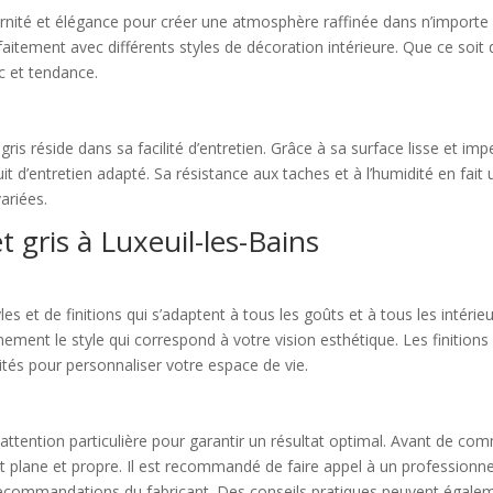
dernité et élégance pour créer une atmosphère raffinée dans n’import
aitement avec différents styles de décoration intérieure. Que ce soit
c et tendance.
is réside dans sa facilité d’entretien. Grâce à sa surface lisse et im
it d’entretien adapté. Sa résistance aux taches et à l’humidité en fait
variées.
t gris à Luxeuil-les-Bains
les et de finitions qui s’adaptent à tous les goûts et à tous les intéri
ement le style qui correspond à votre vision esthétique. Les finitions
ilités pour personnaliser votre espace de vie.
attention particulière pour garantir un résultat optimal. Avant de com
t plane et propre. Il est recommandé de faire appel à un professionnel
ecommandations du fabricant. Des conseils pratiques peuvent égaleme