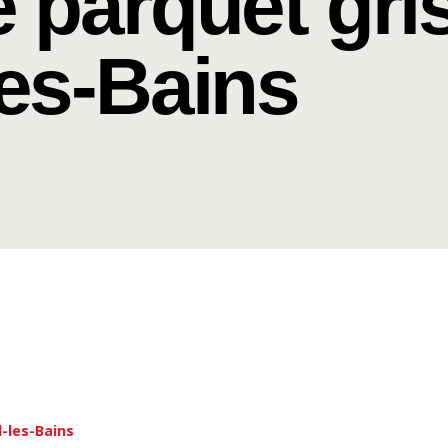
 parquet gri
les-Bains
l-les-Bains