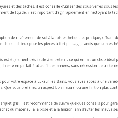
ures et des taches, il est conseillé d’utiliser des sous-verres sous les
ent de liquide, il est important d’agir rapidement en nettoyant la tach
 option de revêtement de sol à la fois esthétique et pratique, offran
nt un choix judicieux pour les pièces à fort passage, tandis que son e
is est également très facile à entretenir, ce qui en fait un choix idéal
en, il reste en parfait état au fil des années, sans nécessiter de traite
s pour votre espace à Luxeuil-les-Bains, vous avez accès à une variété
es. Que vous préfériez un aspect bois naturel ou une finition plus con
arquet gris, il est recommandé de suivre quelques conseils pour garan
achat du matériau, à la pose et à la finition, afin d’éviter les mauvais