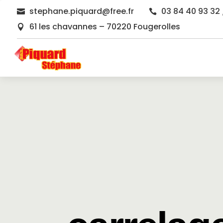
stephane.piquard@free.fr
03 84 40 93 32 


61 les chavannes – 70220 Fougerolles
