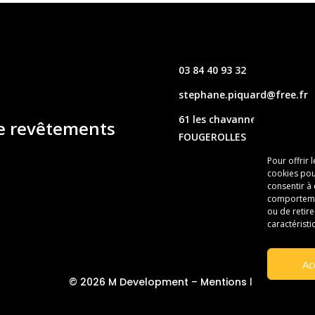
03 84 40 93 32
stephane.piquard@free.fr
61 les chavannes – 70220
de revêtements
FOUGEROLLES
Pour offrir 
cookies pou
consentir à
comportement
ou de retire
caractéristi
Ac
© 2026 M Development
–
Mentions légales
– Tou