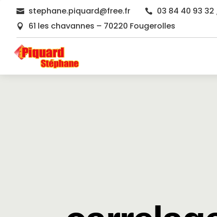
stephane.piquard@free.fr
03 84 40 93 32 


61 les chavannes – 70220 Fougerolles
